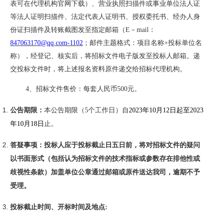
表可在代理机构官网下载）、营业执照扫描件或事业单位法人证
等法人证明扫描件、法定代表人证明书、授权委托书、经办人身
份证扫描件及转账截图发至指定邮箱（
E－mail：
847063170@qq.com-1102
；邮件主题格式：项目名称
+投标单位名
称），经登记、核实后，将招标文件电子版发至投标人邮箱。递
交投标文件时，将上述报名资料原件递交给招标代理机构。
4、招标文件售价：每套人民币500元。
公告期限
：
本公告期限（
5个工作日）自
202
3
年
10
月
12
日起至
202
3
年
10
月
18
日
止。
答疑事项：投标人应于投标截止日五日前，将对招标文件的疑问
以书面形式（包括认为招标文件的技术指标或参数存在排他性或
歧视性条款）加盖单位公章通过邮箱或原件送达我司，逾期不予
受理。
投标截止时间、开标时间及地点
: