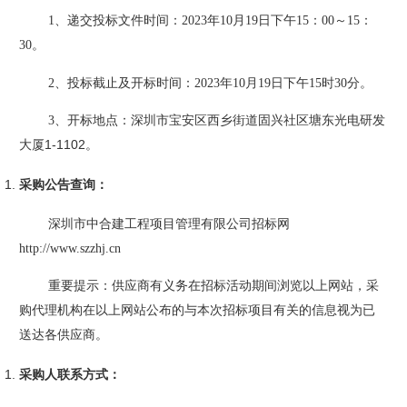
1、递交投标文件时间：
202
3
年
10
月
19
日
下午
15
：
00～
15
：
30。
2、投标截止及开标时间：
202
3
年
10
月
19
日
下午
15
时
30分。
3、开标地点：
深圳市宝安区西乡街道固兴社区塘东光电研发
1-1102
大厦
。
采购公告查询
：
深圳市中合建工程项目管理有限公司
招标网
http://www.szzhj.cn
重要提示：
供应商有义务在招标活动期间浏览以上网站，采
购代理机构在以上网站公布的与本次招标项目有关的信息视为已
送达各供应商。
采购人联系方式
：