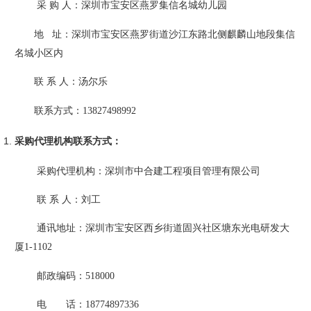
采
购
人：深圳市宝安区
燕罗集信名城幼儿园
地
址：深圳市宝安区燕罗街道沙江东路北侧麒麟山地段集信
名城小区内
联
系
人：汤尔乐
联系方式：
13827498992
采购代理机构联系方式
：
采购代理机构：
深圳市中合建工程项目管理有限公司
联
系
人：
刘工
通讯地址：
深圳市宝安区西乡街道固兴社区塘东光电研发大
厦
1-1102
邮政编码：
518000
电 话：
18774897336