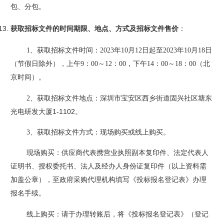
包、分包。
获取招标文件的时间期限、地点、方式及招标文件售价
：
1、获取招标文件时间：202
3
年
10
月
12
日起至
202
3
年
10
月
18
日
（节假日除外），上午
9：00～1
2
：
0
0，下午14：00～1
8
：
00（北
京时间）。
2、获取招标文件地点：
深圳市宝安区西乡街道固兴社区塘东
1-1102
光电研发大厦
。
3、获取招标文件方式：现场购买或线上购买。
现场购买：供应商代表携营业执照副本复印件、法定代表人
证明书、授权委托书、法人
及
经办人身份证复印件（以上资料需
加盖公章），至政府采购代理机构填写《投标报名登记表》办理
报名手续。
线上购买：请于办理转账后，将《投标报名登记表》（登记